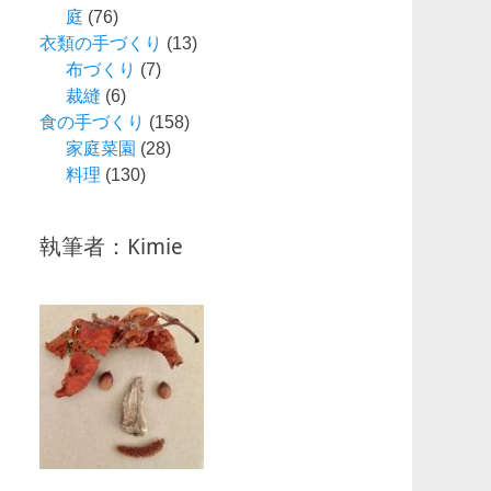
庭
(76)
衣類の手づくり
(13)
布づくり
(7)
裁縫
(6)
食の手づくり
(158)
家庭菜園
(28)
料理
(130)
執筆者：Kimie