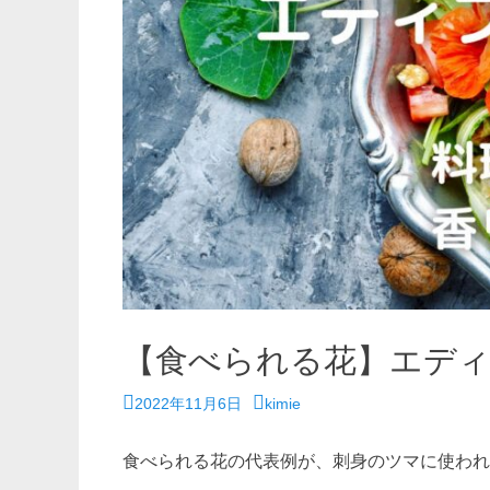
【食べられる花】エデ
投
投
2022年11月6日
kimie
稿
稿
日
者
食べられる花の代表例が、刺身のツマに使われ