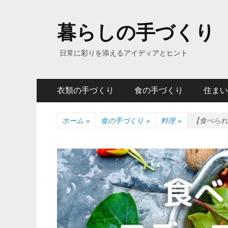
暮らしの手づくり
日常に彩りを添えるアイディアとヒント
メ
コ
衣類の手づくり
食の手づくり
住まい
ン
イ
テ
ン
ン
ホーム
»
食の手づくり
»
料理
»
【食べられ
ツ
メ
へ
ニ
ス
キ
ュ
ッ
ー
プ