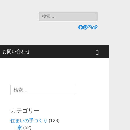
検
索:
Facebook
Pinterest
Instagram
リ
ン
ク
お問い合わせ
検
索
検
索:
カテゴリー
住まいの手づくり
(128)
家
(52)