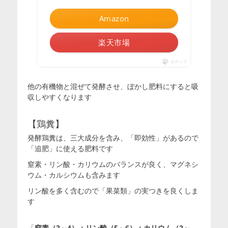
Amazon
楽天市場
ポチップ
他の有機物と混ぜて発酵させ、ぼかし肥料にすると吸
収しやすくなります
【鶏糞】
発酵鶏糞は、三大成分を含み、「即効性」があるので
「追肥」に使える肥料です
窒素・リン酸・カリウムのバランスが良く、マグネシ
ウム・カルシウムも含みます
リン酸を多く含むので「果菜類」の実つきを良くしま
す
「
窒素（3～4）：リン酸（5～6）：カリウム（2～