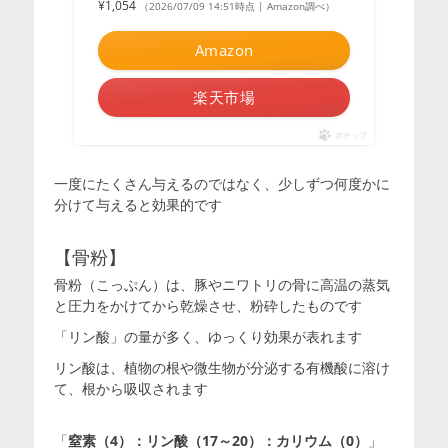
¥1,054
（2026/07/09 14:51時点 | Amazon調べ）
Amazon
楽天市場
ポチップ
一度にたくさん与えるのではなく、少しずつ何度かに
分けて与えると効果的です
【骨粉】
骨粉（こっぷん）は、豚やニワトリの骨に高温の蒸気
と圧力をかけてから乾燥させ、粉砕したものです
「リン酸」の量が多く、ゆっくり効果が表れます
リン酸は、植物の根や微生物が分泌する有機酸に溶け
て、根から吸収されます
「
窒素（4）：リン酸（17～20）：カリウム（0）
」