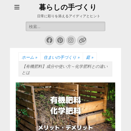
暮らしの手づくり
日常に彩りを添えるアイディアとヒント
検
索:
Facebook
Pinterest
Instagram
リ
ン
ク
ホーム
»
住まいの手づくり
»
庭
»
【有機肥料】成分や使い方～化学肥料との違い
とは