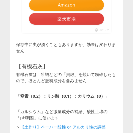
Amazon
楽天市場
ポチップ
保存中に虫が湧くこともありますが、効果は変わりま
せん
【有機石灰】
有機石灰は、牡蠣などの「貝殻」を焼いて粉砕したも
ので、ほとんど肥料成分を含みません
「
窒素（0.2）：リン酸（0.1）：カリウム（0）
」
「カルシウム」など微量成分の補給、酸性土壌の
「pH調整」に使います
＞
【土作り】ペーハー酸性 or アルカリ性の調整