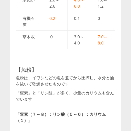
2.6
6.0
1.2
有機石
0.2
0.1
0
灰
草木灰
０
3.0～
7.0～
4.0
8.0
【魚粉】
魚粉は、イワシなどの魚を煮てから圧搾し、水分と油
を抜いて乾燥させたものです
「窒素」と「リン酸」が多く、少量のカリウムも含ん
でいます
「
窒素（７～８）：リン酸（５～６）：カリウム
（１）
」