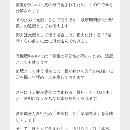
窒素がタンパク質の形で含まれるため、土の中で早く
分解されます
そのため「元肥」として使うほか「栽培期間が長い野
菜」の追肥としても使えます
例えば元肥として使う場合には、植え付けする「2週
間くらい前」に土に混ぜ込んでおきます
有機肥料の中では「窒素の即効性が高い」ため、追肥
としても使えます
追肥として使う場合には「根が伸びる方向の先端」に
穴を掘って埋め、土を戻しておきます
さらにリン酸が豊富に含まれる「骨粉」も一緒に使う
と、過剰になりがちな窒素分を抑えられます
微量成分も多いため「果菜類」や「葉物野菜」を美味
しくします
そして、ほとんど含まれない「カリウム」は「草木