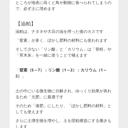
ところが地表に蒔くと鳥や動物に食べられてしまうの
で、必ず土に埋めます
【油粕】
油粕は、ナタネや大豆の油を搾った後のカスです
「窒素」が多く、ぼかし肥料の材料にも使われます
そして少ない「リン酸」と「カリウム」は「骨粉」や
「草木灰」を一緒に使うことで補えます
「
窒素（5～7）：リン酸（1～2）：カリウム（1～
2）
」
土の中にいる微生物に分解され、ゆっくり効果が表れ
るため「元肥」に最適です
そのため「液肥」にしたり、「ぼかし肥料の材料」と
しても使えます
さらに土壌生物を増やし、土を団粒構造にする働きも
します