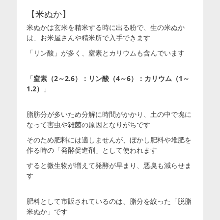
【米ぬか】
米ぬかは玄米を精米する時に出る粉で、生の米ぬか
は、お米屋さんや精米所で入手できます
「リン酸」が多く、窒素とカリウムも含んでいます
「
窒素（2～2.6）：リン酸（4～6）：カリウム（1～
1.2）
」
脂肪分が多いため分解に時間がかかり、土の中で塊に
なって害虫や雑菌の原因となりがちです
そのため肥料には適しませんが、ぼかし肥料や堆肥を
作る時の「発酵促進剤」として使われます
すると微生物が増えて発酵が早まり、悪臭も減らせま
す
肥料として市販されているのは、脂分を絞った「脱脂
米ぬか」です