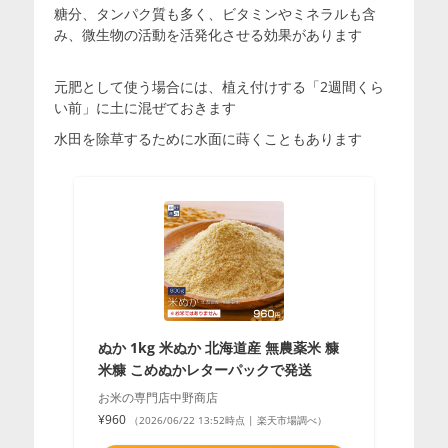
糖分、タンパク質も多く、ビタミンやミネラルも含
み、微生物の活動を活発化させる効果があります
元肥として使う場合には、植え付けする「2週間くら
い前」に土に混ぜておきます
水田を除草するために水面に蒔くこともあります
ぬか 1kg 米ぬか 北海道産 無農薬米 糠
米糠 こめぬかレターパックで発送
お米の専門店中野商店
¥960
（2026/06/22 13:52時点 | 楽天市場調べ）