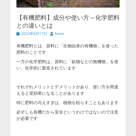
【有機肥料】成分や使い方～化学肥料
との違いとは
投
投
2022年6月17日
kimie
稿
稿
日
者
有機肥料とは、原料に「生物由来の有機物」を使った
肥料のことです
一方の化学肥料は、原料に「鉱物などの無機物」を使
い、化学的に製造されています
それぞれメリットとデメリットがあり、使い方を間違
えると逆効果になることがあります
特に肥料の与えすぎは、植物を枯らすこともあります
必ずしも有機だから安全というわけではないので注意
が必要です