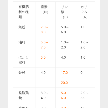
有機肥
窒素
リン
カリ
料の種
（N）
酸
ウム
類
（P）
（K）
魚粉
7.0～
5.0～
1.0
8.0
6.0
油粕
5.0～
1.0～
1.0～
7.0
2.0
2.0
ぼかし
5.0
4.0
1.0
肥料
骨粉
4.0
17.0
0
～
20.0
発酵鶏
3.0～
5.0～
2.0～
糞
4.0
6.0
3.0
米ぬか
2.0～
4.0～
1.0～