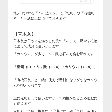
ポチップ
植え付けする「2～3週間前」に「堆肥」や「有機肥
料」と一緒に土に混ぜておきます
【草木灰】
草木灰は草や木を燃やした後の「灰」で、燃やす植物
によって成分に違いが出ます
「カリウム」が多く、リン酸と石灰も含む肥料です
「
窒素（0）：リン酸（3～4）：カリウム（7～8）
」
「有機石灰」と一緒に使えば過剰になりがちなカリウ
ムを抑えられます
主に元肥として使いますが、即効性があるため追肥に
も使えます
元肥として使う場合には「油かす」や「魚粉」も加え