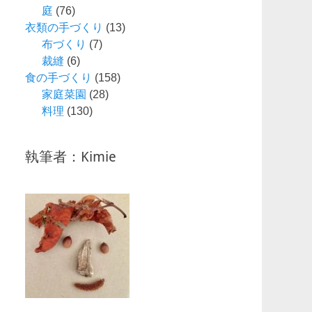
庭
(76)
衣類の手づくり
(13)
布づくり
(7)
裁縫
(6)
食の手づくり
(158)
家庭菜園
(28)
料理
(130)
執筆者：Kimie