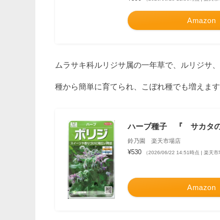
Amazon
ムラサキ科ルリジサ属の一年草で、ルリジサ、
種から簡単に育てられ、こぼれ種でも増えます
ハーブ種子 『 サカタの
鈴乃園 楽天市場店
¥530
（2026/06/22 14:51時点 | 楽
Amazon