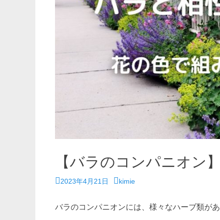
【バラのコンパニオン
投
投
2023年4月21日
kimie
稿
稿
日
者
バラのコンパニオンには、様々なハーブ類があ