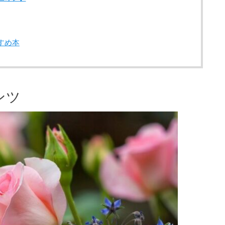
すめ本
ンツ