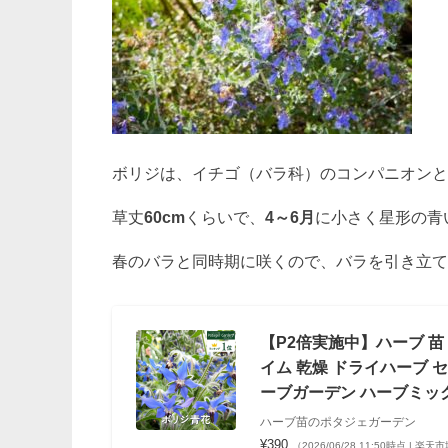
ボリジは、イチゴ（バラ科）のコンパニオンと
草丈
60cm
くらいで、
4～6月
に小さく星形の青
春のバラと同時期に咲くので、バラを引き立て
【P2倍実施中】ハーブ 苗
イム 乾燥 ドライハーブ セ
ーブガーデン ハーブミッ
ハーブ苗のポタジェガーデン
¥390
（2026/06/28 11:50時点 | 楽