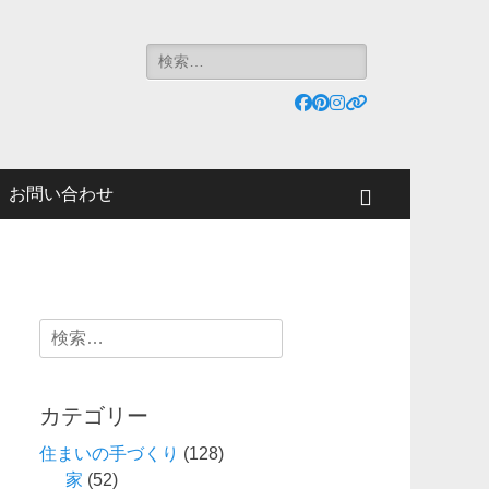
検
索:
Facebook
Pinterest
Instagram
リ
ン
ク
お問い合わせ
検
索
検
索:
カテゴリー
住まいの手づくり
(128)
家
(52)