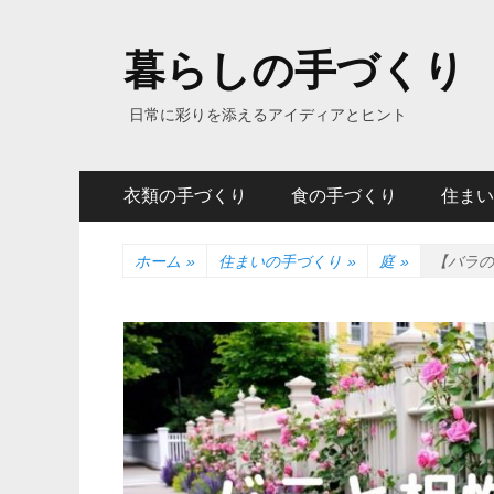
暮らしの手づくり
日常に彩りを添えるアイディアとヒント
メ
コ
衣類の手づくり
食の手づくり
住まい
ン
イ
テ
ン
ン
ホーム
»
住まいの手づくり
»
庭
»
【バラの
ツ
メ
へ
ニ
ス
キ
ュ
ッ
ー
プ