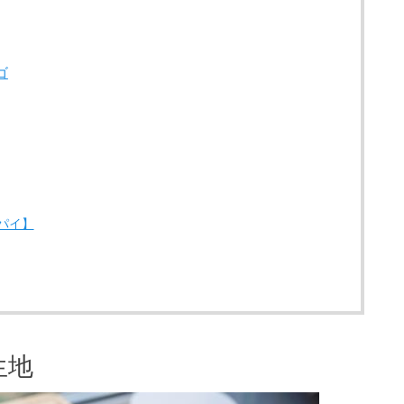
ゴ
パイ】
生地