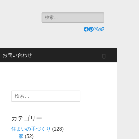
検
索:
Facebook
Pinterest
Instagram
リ
ン
ク
お問い合わせ
検
索
検
索:
カテゴリー
住まいの手づくり
(128)
家
(52)