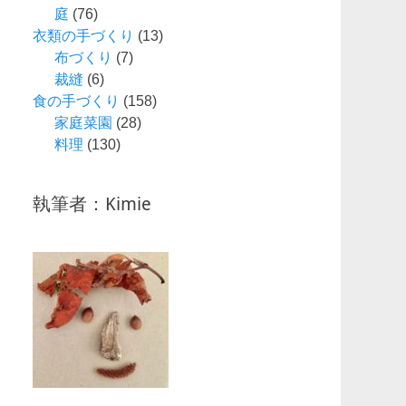
庭
(76)
衣類の手づくり
(13)
布づくり
(7)
裁縫
(6)
食の手づくり
(158)
家庭菜園
(28)
料理
(130)
執筆者：Kimie