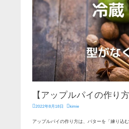
【アップルパイの作り
投
投
2022年8月18日
kimie
稿
稿
日
者
アップルパイの作り方は、バターを「練り込む