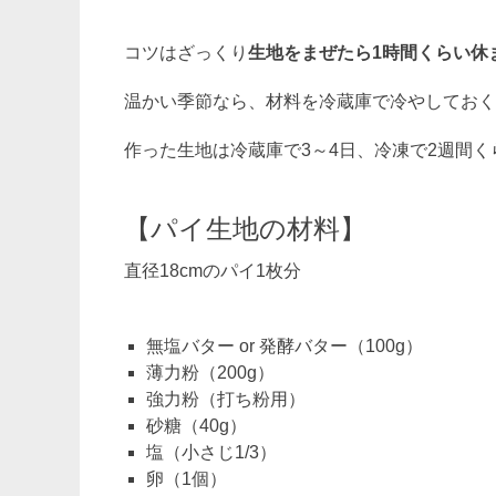
コツはざっくり
生地をまぜたら1時間くらい休
温かい季節なら、材料を冷蔵庫で冷やしておく
作った生地は冷蔵庫で3～4日、冷凍で2週間
【パイ生地の材料】
直径18cmのパイ1枚分
無塩バター or 発酵バター（100g）
薄力粉（200g）
強力粉（打ち粉用）
砂糖（40g）
塩（小さじ1/3）
卵（1個）