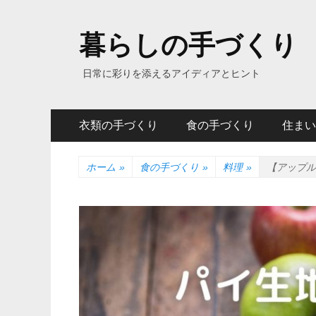
暮らしの手づくり
日常に彩りを添えるアイディアとヒント
メ
コ
衣類の手づくり
食の手づくり
住まい
ン
イ
テ
ン
ン
ホーム
»
食の手づくり
»
料理
»
【アップル
ツ
メ
へ
ニ
ス
キ
ュ
ッ
ー
プ