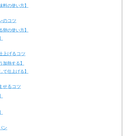
味料の使い方】
ンのコツ
る卵の使い方】
】
仕上げるコツ
う加熱する】
して仕上げる】
ませるコツ
】
】
パン