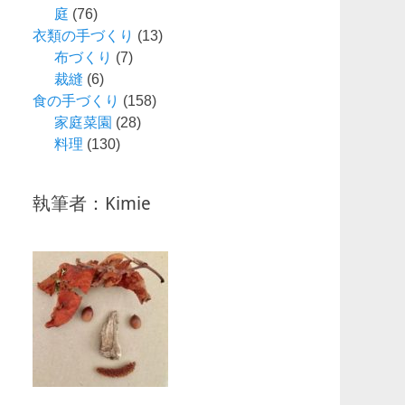
庭
(76)
衣類の手づくり
(13)
布づくり
(7)
裁縫
(6)
食の手づくり
(158)
家庭菜園
(28)
料理
(130)
執筆者：Kimie