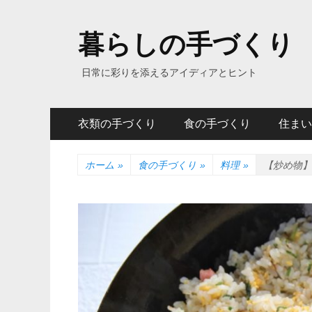
暮らしの手づくり
日常に彩りを添えるアイディアとヒント
メ
コ
衣類の手づくり
食の手づくり
住まい
ン
イ
テ
ン
ン
ホーム
»
食の手づくり
»
料理
»
【炒め物】
ツ
メ
へ
ニ
ス
キ
ュ
ッ
ー
プ