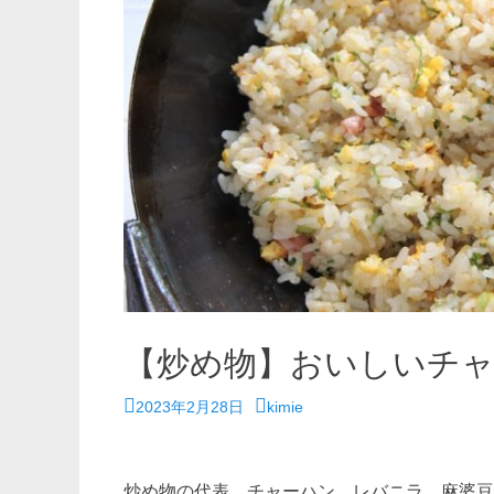
【炒め物】おいしいチ
投
投
2023年2月28日
kimie
稿
稿
日
者
炒め物の代表、チャーハン、レバニラ、麻婆豆