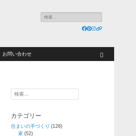
検
索:
Facebook
Pinterest
Instagram
リ
ン
ク
お問い合わせ
検
索
検
索:
カテゴリー
住まいの手づくり
(128)
家
(52)