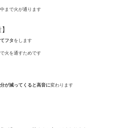
中まで火が通ります
量】
てフタ
をします
で火を通すためです
分が減ってくると高音に
変わります