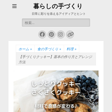
暮らしの手づくり
日常に彩りを添えるアイディアとヒント
検
索:
Facebook
Pinterest
Instagram
リ
ン
ク
ホーム
»
食の手づくり
»
料理
»
【手づくりクッキー】基本の作り方とアレンジ
方法