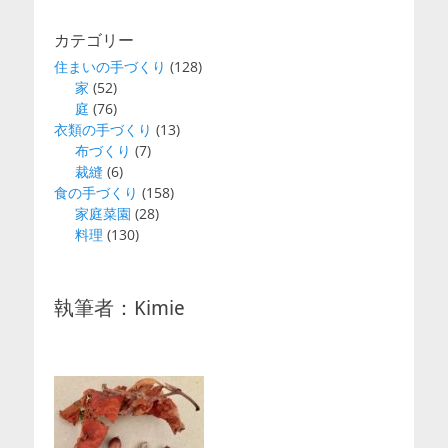
シ
ョ
カテゴリー
ン
住まいの手づくり
(128)
家
(52)
庭
(76)
衣類の手づくり
(13)
布づくり
(7)
裁縫
(6)
食の手づくり
(158)
家庭菜園
(28)
料理
(130)
執筆者：Kimie