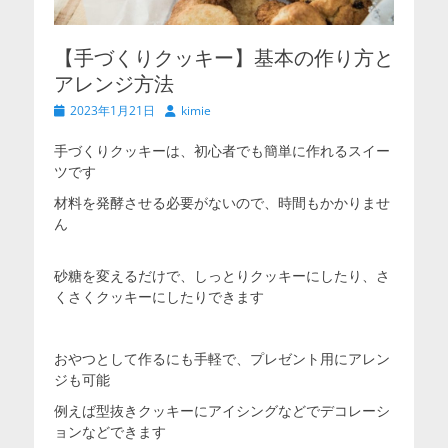
【手づくりクッキー】基本の作り方と
アレンジ方法
投
投
2023年1月21日
kimie
稿
稿
日
者
手づくりクッキーは、初心者でも簡単に作れるスイー
ツです
材料を発酵させる必要がないので、時間もかかりませ
ん
砂糖を変えるだけで、しっとりクッキーにしたり、さ
くさくクッキーにしたりできます
おやつとして作るにも手軽で、プレゼント用にアレン
ジも可能
例えば型抜きクッキーにアイシングなどでデコレーシ
ョンなどできます