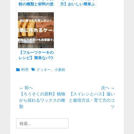
粉の種類と材料の使
方】おいしい簡単ふ
い分け方法
わふわに♪
【フルーツケーキの
レシピ】簡単なパウ
ンドケーキ
カ
タ
料理
クッキー
、
小麦粉
テ
グ
ゴ
リ
投
← 前へ
次へ →
ー
前
次
【ろうそくの原料】植物
【スイレンとハス】違い
稿
の
の
から採れるワックスの種
と栽培方法・育て方のコ
ナ
投
投
類
ツ
ビ
稿:
稿:
ゲ
検
ー
索: