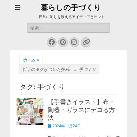
暮らしの手づくり
日常に彩りを添えるアイディアとヒント
検
索:
Facebook
Pinterest
Instagram
リ
ン
ク
ホーム
»
以下のタグがついた投稿: »
手づくり
タグ:
手づくり
【手書きイラスト】布・
陶器・ガラスにデコる方
法
投
2024年11月24日
稿
日